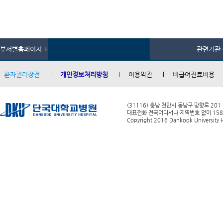
부서별홈페이지 +
관련기관 
환자권리장전
개인정보처리방침
이용약관
비급여진료비용
(31116) 충남 천안시 동남구 망향로 201
대표전화 전국어디서나 지역번호 없이 1588-0
Copyright 2016 Dankook University Ho