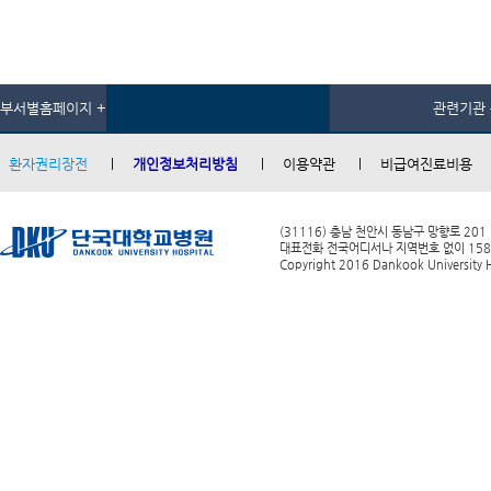
부서별홈페이지 +
관련기관 
환자권리장전
개인정보처리방침
이용약관
비급여진료비용
(31116) 충남 천안시 동남구 망향로 201
대표전화 전국어디서나 지역번호 없이 1588-0
Copyright 2016 Dankook University Ho