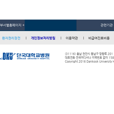
부서별홈페이지 +
관련기관 
환자권리장전
개인정보처리방침
이용약관
비급여진료비용
(31116) 충남 천안시 동남구 망향로 201
대표전화 전국어디서나 지역번호 없이 1588-0
Copyright 2016 Dankook University Ho