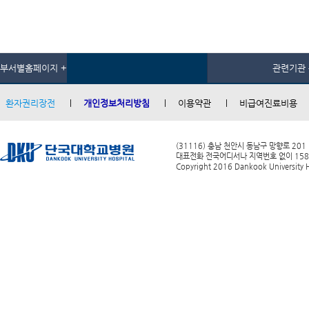
부서별홈페이지 +
관련기관 
환자권리장전
개인정보처리방침
이용약관
비급여진료비용
(31116) 충남 천안시 동남구 망향로 201
대표전화 전국어디서나 지역번호 없이 1588-0
Copyright 2016 Dankook University Ho