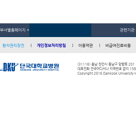
부서별홈페이지 +
관련기관 
환자권리장전
개인정보처리방침
이용약관
비급여진료비용
(31116) 충남 천안시 동남구 망향로 201
대표전화 전국어디서나 지역번호 없이 1588-0
Copyright 2016 Dankook University Ho