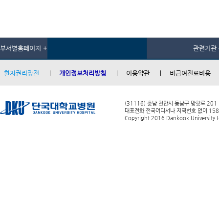
부서별홈페이지 +
관련기관 
환자권리장전
개인정보처리방침
이용약관
비급여진료비용
(31116) 충남 천안시 동남구 망향로 201
대표전화 전국어디서나 지역번호 없이 1588-0
Copyright 2016 Dankook University Ho