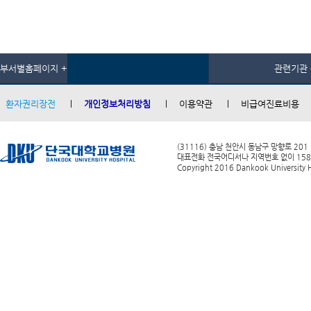
부서별홈페이지 +
관련기관 
환자권리장전
개인정보처리방침
이용약관
비급여진료비용
(31116) 충남 천안시 동남구 망향로 201
대표전화 전국어디서나 지역번호 없이 1588-0
Copyright 2016 Dankook University Ho