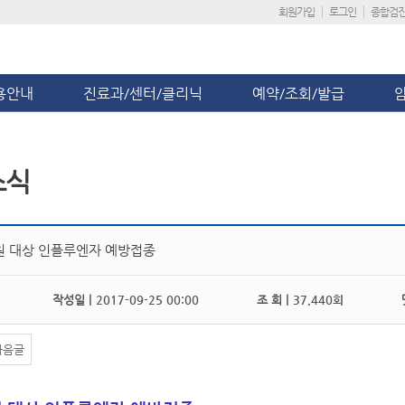
회원가입
로그인
종합검
용안내
진료과/센터/클리닉
예약/조회/발급
소식
원 대상 인플루엔자 예방접종
작성일 |
2017-09-25 00:00
조 회 |
37,440회
댓
다음글