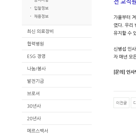
전 교직
입찰정보
채용정보
가을부터 겨
였다. 우리
최신 의료장비
유지할 수 
협력병원
신병섭 인사
ESG 경영
자 매년 모
나눔/봉사
[문의] 인사팀
발전기금
브로셔
이전글
30년사
20년사
메르스백서