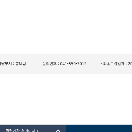
담당부서 :
홍보팀
문의번호 :
041-550-7012
최종수정일자 :
20
관련기관 홈페이지 +