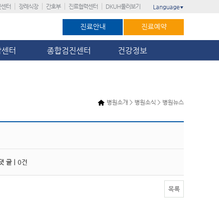
진센터
장례식장
간호부
진료협력센터
DKUH둘러보기
Language
▼
진료안내
진료예약
암센터
종합검진센터
건강정보
병원소개 > 병원소식 > 병원뉴스
 글 |
0건
목록