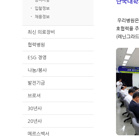
단국대학
입찰정보
채용정보
우리병원은 
호협력을 주
최신 의료장비
(레닌그라드
협력병원
ESG 경영
나눔/봉사
발전기금
브로셔
30년사
20년사
메르스백서