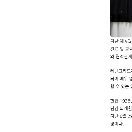
지난 해 9
진료 및 교
와 협력관계
레닌그라드지
되어 매우 
할 수 있는
한편 193
년간 외래환
지난 6월 
정이다.