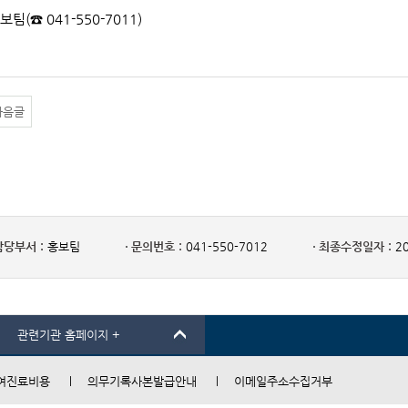
보팀(☎ 041-550-7011)
다음글
담당부서 :
홍보팀
문의번호 :
041-550-7012
최종수정일자 :
20
관련기관 홈페이지 +
여진료비용
의무기록사본발급안내
이메일주소수집거부