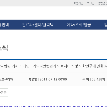
회원가입
로그인
종합검
용안내
진료과/센터/클리닉
예약/조회/발급
소식
교병원-러시아 레닌그라드지방병원과 의료서비스 및 의학연구에 관한 M
작성일 |
2011-07-12 00:00
조 회 |
53,438회
최고관리자
다음글