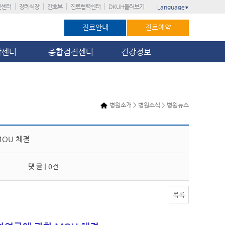
진센터
장례식장
간호부
진료협력센터
DKUH둘러보기
Language
▼
진료안내
진료예약
암센터
종합검진센터
건강정보
병원소개 > 병원소식 > 병원뉴스
OU 체결
댓 글 |
0건
목록