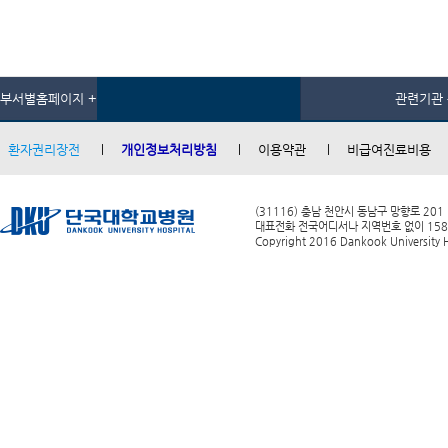
부서별홈페이지 +
관련기관 
환자권리장전
개인정보처리방침
이용약관
비급여진료비용
(31116) 충남 천안시 동남구 망향로 201
대표전화 전국어디서나 지역번호 없이 1588-0
Copyright 2016 Dankook University Ho