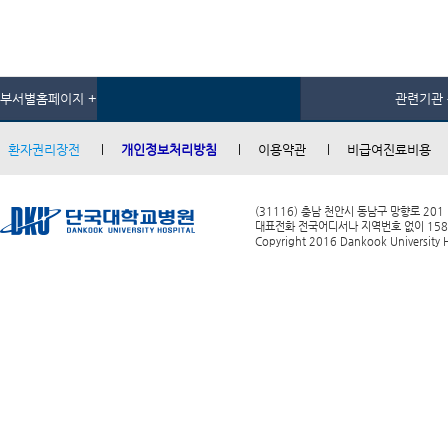
부서별홈페이지 +
관련기관 
환자권리장전
개인정보처리방침
이용약관
비급여진료비용
(31116) 충남 천안시 동남구 망향로 201
대표전화 전국어디서나 지역번호 없이 1588-0
Copyright 2016 Dankook University Ho