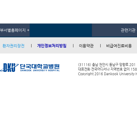
부서별홈페이지 +
관련기관 
환자권리장전
개인정보처리방침
이용약관
비급여진료비용
(31116) 충남 천안시 동남구 망향로 201
대표전화 전국어디서나 지역번호 없이 1588-0
Copyright 2016 Dankook University Ho