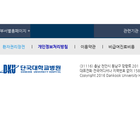
부서별홈페이지 +
관련기관 
환자권리장전
개인정보처리방침
이용약관
비급여진료비용
(31116) 충남 천안시 동남구 망향로 201
대표전화 전국어디서나 지역번호 없이 1588-0
Copyright 2016 Dankook University Ho