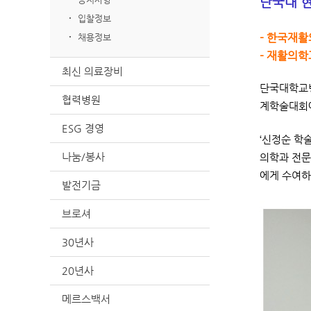
단국대 현
입찰정보
- 한국재활
채용정보
- 재활의학
최신 의료장비
단국대학교병
협력병원
계학술대회에
ESG 경영
‘신정순 학
나눔/봉사
의학과 전문
에게 수여하
발전기금
브로셔
30년사
20년사
메르스백서