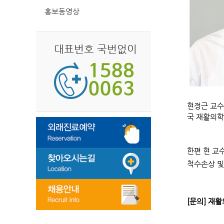
홍보동영상
대표번호 국번없이
현정근 교수
국 재활의학
한편 현 교
척수손상 및
[문의] 재활의