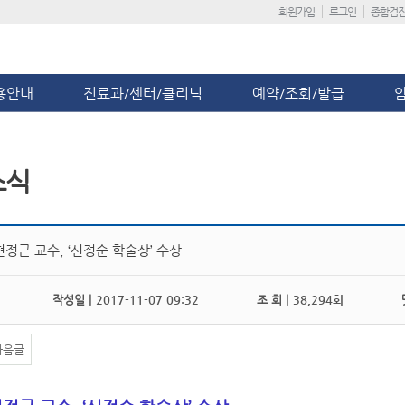
회원가입
로그인
종합검
용안내
진료과/센터/클리닉
예약/조회/발급
소식
정근 교수, ‘신정순 학술상’ 수상
작성일 |
2017-11-07 09:32
조 회 |
38,294회
댓
다음글