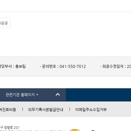
다음글
담당부서 :
홍보팀
문의번호 :
041-550-7012
최종수정일자 :
20
관련기관 홈페이지 +
여진료비용
의무기록사본발급안내
이메일주소수집거부
남구 망향로 201