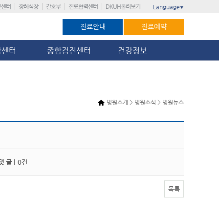
진센터
장례식장
간호부
진료협력센터
DKUH둘러보기
Language
▼
진료안내
진료예약
암센터
종합검진센터
건강정보
병원소개 > 병원소식 > 병원뉴스
 글 |
0건
목록