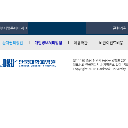
부서별홈페이지 +
관련기관 
환자권리장전
개인정보처리방침
이용약관
비급여진료비용
(31116) 충남 천안시 동남구 망향로 201
대표전화 전국어디서나 지역번호 없이 1588-0
Copyright 2016 Dankook University Ho