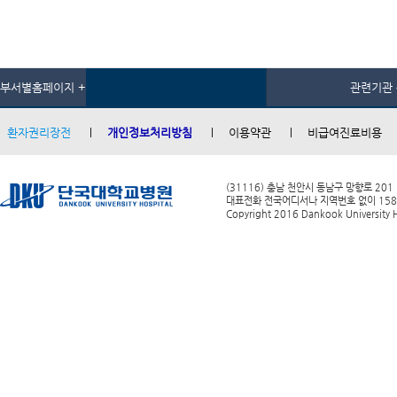
부서별홈페이지 +
관련기관 
환자권리장전
개인정보처리방침
이용약관
비급여진료비용
(31116) 충남 천안시 동남구 망향로 201
대표전화 전국어디서나 지역번호 없이 1588-0
Copyright 2016 Dankook University Ho