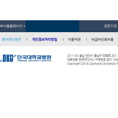
부서별홈페이지 +
관련기관 
환자권리장전
개인정보처리방침
이용약관
비급여진료비용
(31116) 충남 천안시 동남구 망향로 201
대표전화 전국어디서나 지역번호 없이 1588-0
Copyright 2016 Dankook University Ho