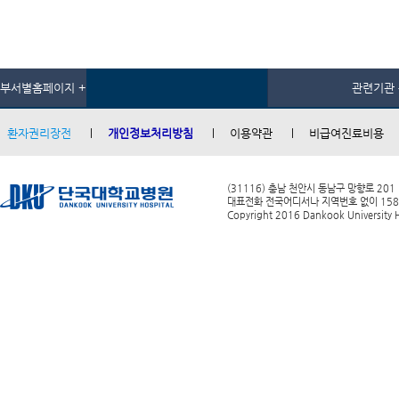
부서별홈페이지 +
관련기관 
환자권리장전
개인정보처리방침
이용약관
비급여진료비용
(31116) 충남 천안시 동남구 망향로 201
대표전화 전국어디서나 지역번호 없이 1588-0
Copyright 2016 Dankook University Ho