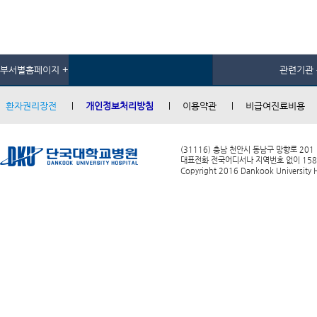
부서별홈페이지 +
관련기관 
환자권리장전
개인정보처리방침
이용약관
비급여진료비용
(31116) 충남 천안시 동남구 망향로 201
대표전화 전국어디서나 지역번호 없이 1588-0
Copyright 2016 Dankook University Ho