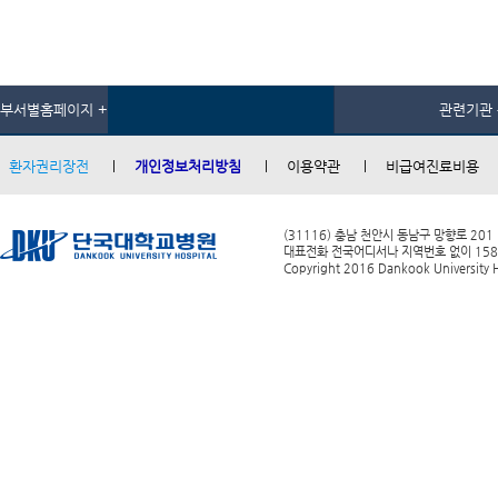
부서별홈페이지 +
관련기관 
환자권리장전
개인정보처리방침
이용약관
비급여진료비용
(31116) 충남 천안시 동남구 망향로 201
대표전화 전국어디서나 지역번호 없이 1588-0
Copyright 2016 Dankook University Ho