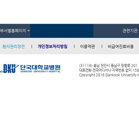
부서별홈페이지 +
관련기관 
환자권리장전
개인정보처리방침
이용약관
비급여진료비용
(31116) 충남 천안시 동남구 망향로 201
대표전화 전국어디서나 지역번호 없이 1588-0
Copyright 2016 Dankook University Ho