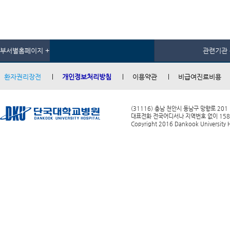
부서별홈페이지 +
관련기관 
환자권리장전
개인정보처리방침
이용약관
비급여진료비용
(31116) 충남 천안시 동남구 망향로 201
대표전화 전국어디서나 지역번호 없이 1588-0
Copyright 2016 Dankook University Ho