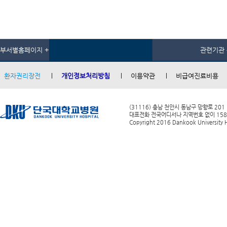
부서별홈페이지 +
관련기관 
환자권리장전
개인정보처리방침
이용약관
비급여진료비용
(31116) 충남 천안시 동남구 망향로 201
대표전화 전국어디서나 지역번호 없이 1588-0
Copyright 2016 Dankook University Ho