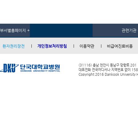
부서별홈페이지 +
관련기관 
환자권리장전
개인정보처리방침
이용약관
비급여진료비용
(31116) 충남 천안시 동남구 망향로 201
대표전화 전국어디서나 지역번호 없이 1588-0
Copyright 2016 Dankook University Ho