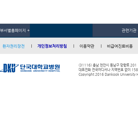
부서별홈페이지 +
관련기관 
환자권리장전
개인정보처리방침
이용약관
비급여진료비용
(31116) 충남 천안시 동남구 망향로 201
대표전화 전국어디서나 지역번호 없이 1588-0
Copyright 2016 Dankook University Ho