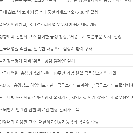
국내 최초 ‘레보아(대동맥내 풍선폐쇄소생술) 200례’ 달성
충남지역암센터, 국가암관리사업 우수사례 평가대회 개최
성형외과 김현석 교수 참여한 급성 창상, '세종도서 학술부문 도서' 선정
단국대병원 직원들, 신속한 대응으로 심정지 환자 구해
환자경험평가 대비 ‘위로 · 공감 캠페인’ 실시
단국대병원, 충남권역외상센터 10주년 기념 한일 공동심포지엄 개최
2025년 충청남도 책임의료기관 - 공공보건의료지원단, ‘공공보건의료협력체계
단국대병원-천안의료원-천안시 복지기관, 지역사회 연계 강화 위한 업무협약 
닥터헬기 인계점 관할 의료진·현장 관리자 교육
신장내과 이용진 교수, 대한의료인공지능학회 학술상 수상