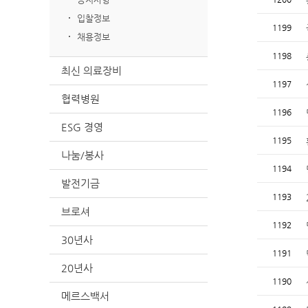
입찰정보
1199
채용정보
1198
최신 의료장비
1197
협력병원
1196
ESG 경영
1195
나눔/봉사
1194
발전기금
1193
브로셔
1192
30년사
1191
20년사
1190
메르스백서