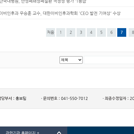
단국대병원, 만성폐쇄성폐질환 적정성 평가 ‘1등급’
이비인후과 우승훈 교수, 대한이비인후과학회 'CEO 발전 기여상' 수상
처음
1
2
3
4
5
6
7
담당부서 :
홍보팀
문의번호 :
041-550-7012
최종수정일자 :
20
관련기관 홈페이지 +