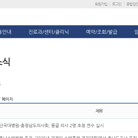
회원가입
로그인
종합검
용안내
진료과/센터/클리닉
예약/조회/발급
소식
스
7 페이지
제목
단국대병원-충청남도의사회, 몽골 의사 2명 초청 연수 실시
충남소방본부 주관, ‘2025년 관계인 소방훈련 경진대회’에서 충남도지사 표창