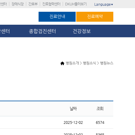
진센터
장례식장
간호부
진료협력센터
DKUH둘러보기
Language
▼
진료안내
진료예약
암센터
종합검진센터
건강정보
병원소개 > 병원소식 > 병원뉴스
날짜
조회
2025-12-02
6574
2025-12-02
5365