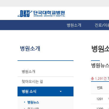
병원소개
진료/이
병원
병원소개
병원뉴
병원소개
총 1,291건
찾아오시는 길
번호
병원 소식
1201
병원뉴스
공지사항
1200