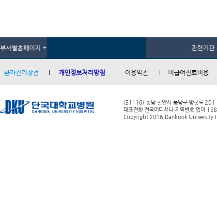
부서별홈페이지 +
관련기관 
환자권리장전
개인정보처리방침
이용약관
비급여진료비용
(31116) 충남 천안시 동남구 망향로 201
대표전화 전국어디서나 지역번호 없이 1588-0
Copyright 2016 Dankook University Ho