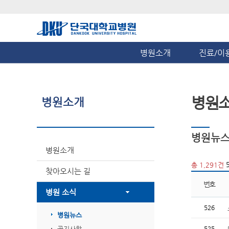
병원소개
진료/이
병원
병원소개
병원뉴
병원소개
5
총 1,291건
찾아오시는 길
번호
병원 소식
526
병원뉴스
공지사항
525