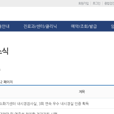
회원가입
로그인
종합검
용안내
진료과/센터/클리닉
예약/조회/발급
소식
스
2 페이지
제목
소화기센터 내시경검사실, 3회 연속 우수 내시경실 인증 획득
대장암 및 염증성 장질환 건강강좌 시행