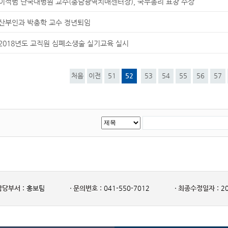
이석범 단국대병원 교수(충남광역치매센터장), 국무총리 표창 수상
산부인과 박충학 교수 정년퇴임
2018년도 교직원 심폐소생술 실기교육 실시
처음
이전
51
52
53
54
55
56
57
담당부서 :
홍보팀
문의번호 :
041-550-7012
최종수정일자 :
20