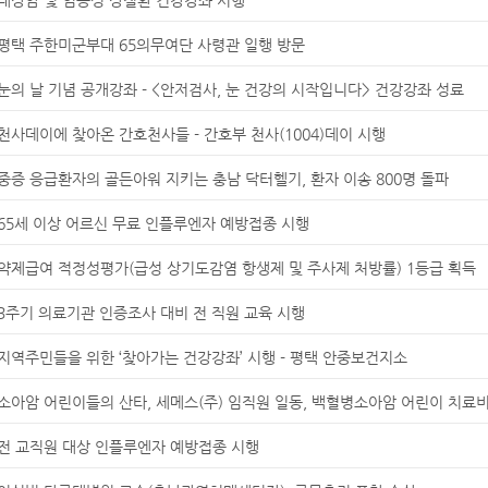
평택 주한미군부대 65의무여단 사령관 일행 방문
눈의 날 기념 공개강좌 - <안저검사, 눈 건강의 시작입니다> 건강강좌 성료
천사데이에 찾아온 간호천사들 - 간호부 천사(1004)데이 시행
중증 응급환자의 골든아워 지키는 충남 닥터헬기, 환자 이송 800명 돌파
65세 이상 어르신 무료 인플루엔자 예방접종 시행
약제급여 적정성평가(급성 상기도감염 항생제 및 주사제 처방률) 1등급 획득
3주기 의료기관 인증조사 대비 전 직원 교육 시행
지역주민들을 위한 ‘찾아가는 건강강좌’ 시행 - 평택 안중보건지소
소아암 어린이들의 산타, 세메스(주) 임직원 일동, 백혈병소아암 어린이 치료
전 교직원 대상 인플루엔자 예방접종 시행