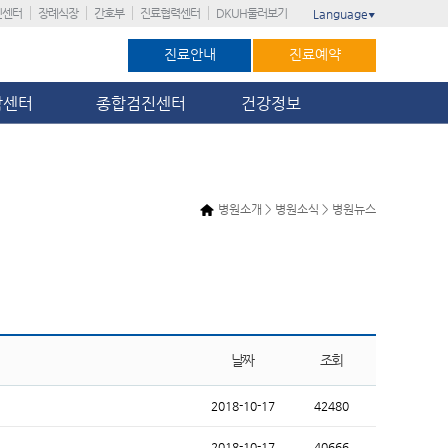
진센터
장례식장
간호부
진료협력센터
DKUH둘러보기
Language
▼
진료안내
진료예약
암센터
종합검진센터
건강정보
병원소개 > 병원소식 > 병원뉴스
날짜
조회
2018-10-17
42480
2018-10-17
40666