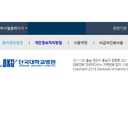
부서별홈페이지 +
관련기관 
환자권리장전
개인정보처리방침
이용약관
비급여진료비용
(31116) 충남 천안시 동남구 망향로 201
대표전화 전국어디서나 지역번호 없이 1588-0
Copyright 2016 Dankook University Ho