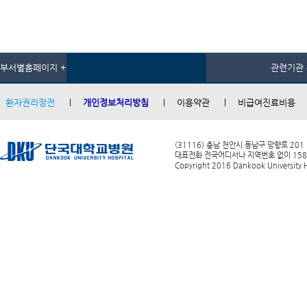
부서별홈페이지 +
관련기관 
환자권리장전
개인정보처리방침
이용약관
비급여진료비용
(31116) 충남 천안시 동남구 망향로 201
대표전화 전국어디서나 지역번호 없이 1588-0
Copyright 2016 Dankook University Ho