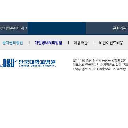
부서별홈페이지 +
관련기관 
환자권리장전
개인정보처리방침
이용약관
비급여진료비용
(31116) 충남 천안시 동남구 망향로 201
대표전화 전국어디서나 지역번호 없이 1588-0
Copyright 2016 Dankook University Ho