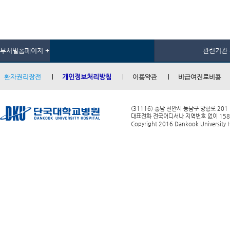
부서별홈페이지 +
관련기관 
환자권리장전
개인정보처리방침
이용약관
비급여진료비용
(31116) 충남 천안시 동남구 망향로 201
대표전화 전국어디서나 지역번호 없이 1588-0
Copyright 2016 Dankook University Ho