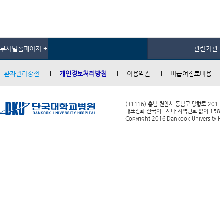
부서별홈페이지 +
관련기관 
환자권리장전
개인정보처리방침
이용약관
비급여진료비용
(31116) 충남 천안시 동남구 망향로 201
대표전화 전국어디서나 지역번호 없이 1588-0
Copyright 2016 Dankook University Ho