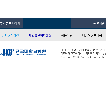
부서별홈페이지 +
관련기관 
환자권리장전
개인정보처리방침
이용약관
비급여진료비용
(31116) 충남 천안시 동남구 망향로 201
대표전화 전국어디서나 지역번호 없이 1588-0
Copyright 2016 Dankook University Ho